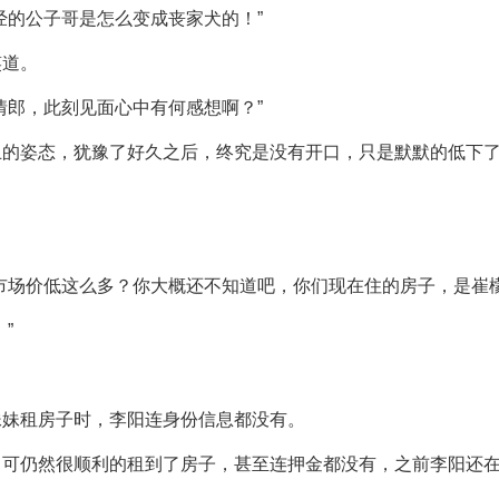
经的公子哥是怎么变成丧家犬的！”
笑道。
情郎，此刻见面心中有何感想啊？”
止的姿态，犹豫了好久之后，终究是没有开口，只是默默的低下
市场价低这么多？你大概还不知道吧，你们现在住的房子，是崔檬
”
妹妹租房子时，李阳连身份信息都没有。
，可仍然很顺利的租到了房子，甚至连押金都没有，之前李阳还