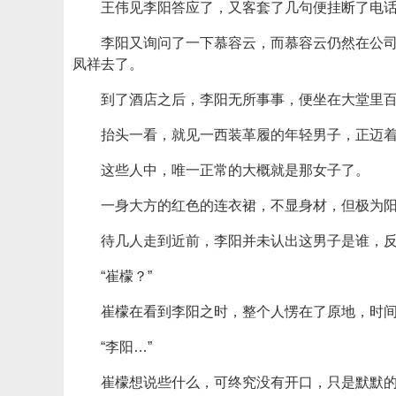
王伟见李阳答应了，又客套了几句便挂断了电
李阳又询问了一下慕容云，而慕容云仍然在公
凤祥去了。
到了酒店之后，李阳无所事事，便坐在大堂里
抬头一看，就见一西装革履的年轻男子，正迈
这些人中，唯一正常的大概就是那女子了。
一身大方的红色的连衣裙，不显身材，但极为
待几人走到近前，李阳并未认出这男子是谁，
“崔檬？”
崔檬在看到李阳之时，整个人愣在了原地，时
“李阳…”
崔檬想说些什么，可终究没有开口，只是默默