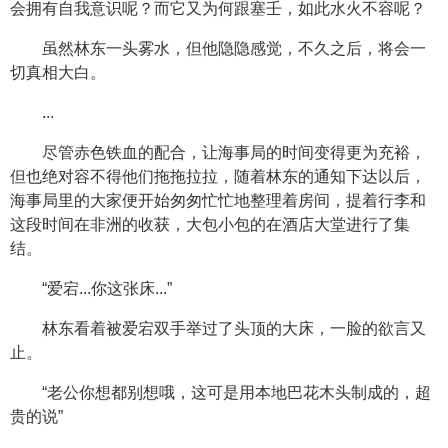
会拥有自我意识呢？而它又为何跟塞壬，如此水火不容呢？
虽然林东一头雾水，但他隐隐感觉，不久之后，将会一
切真相大白。
...
尽管赤色铁血的配合，让海事局的时间变得更为充裕，
但也绝对容不得他们拖拖拉拉，随着林东的通知下达以后，
海事局里的大家便开始匆匆忙忙地整理着房间，提着行李和
这段时间在非洲的收获，大包小包的在酒店大堂进行了集
结。
“爱宕...你这张床...”
林东看着被爱宕双手举过了头顶的大床，一脸的欲言又
止。
“老公你想都别想哦，这可是用本地巴花木头制成的，超
贵的说”