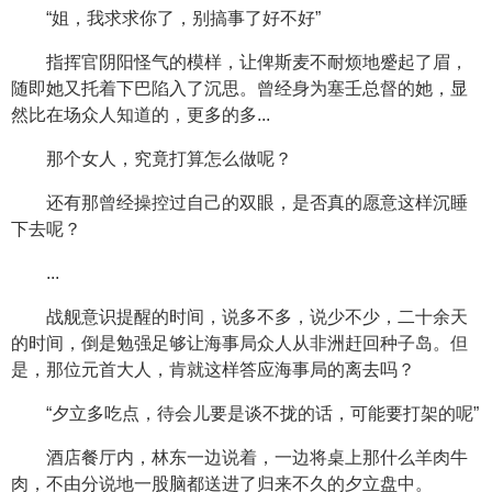
“姐，我求求你了，别搞事了好不好”
指挥官阴阳怪气的模样，让俾斯麦不耐烦地蹙起了眉，
随即她又托着下巴陷入了沉思。曾经身为塞壬总督的她，显
然比在场众人知道的，更多的多...
那个女人，究竟打算怎么做呢？
还有那曾经操控过自己的双眼，是否真的愿意这样沉睡
下去呢？
...
战舰意识提醒的时间，说多不多，说少不少，二十余天
的时间，倒是勉强足够让海事局众人从非洲赶回种子岛。但
是，那位元首大人，肯就这样答应海事局的离去吗？
“夕立多吃点，待会儿要是谈不拢的话，可能要打架的呢”
酒店餐厅内，林东一边说着，一边将桌上那什么羊肉牛
肉，不由分说地一股脑都送进了归来不久的夕立盘中。