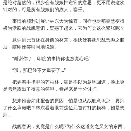
是绝对超然的，很少会有舰娘忤逆它的意思，更不用说这次
针对的，可是所有舰娘们的敌人，塞壬。
事情的顺利进展让林东大为惊喜，同样也对那突然变得
极为活跃的战舰意识，疑惑了起来，它为何会这么紧张呢？
意识到元首还在身前的林东，很快便将胡思乱想抛之脑
后，随即便笑呵呵地说道。
“谢谢你了，印度的事情你也放宽心吧”
“哦，那已经不太重要了...”
把弄着手指甲的齐柏林，满是不以为意地回道，脸上更
是忽然露出了得意的笑容，看起来是十分讨打。
想来她会如此配合的原因，怕是也从战舰意识那，要到
了什么承诺吧？林东看着眼前这位元首讨打的模样，如是想
到...
战舰意识，究竟是什么呢?为什么这道玄之又玄的东西，