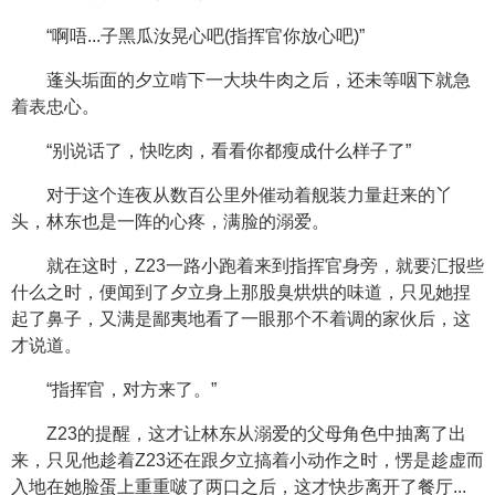
“啊唔...子黑瓜汝晃心吧(指挥官你放心吧)”
蓬头垢面的夕立啃下一大块牛肉之后，还未等咽下就急
着表忠心。
“别说话了，快吃肉，看看你都瘦成什么样子了”
对于这个连夜从数百公里外催动着舰装力量赶来的丫
头，林东也是一阵的心疼，满脸的溺爱。
就在这时，Z23一路小跑着来到指挥官身旁，就要汇报些
什么之时，便闻到了夕立身上那股臭烘烘的味道，只见她捏
起了鼻子，又满是鄙夷地看了一眼那个不着调的家伙后，这
才说道。
“指挥官，对方来了。”
Z23的提醒，这才让林东从溺爱的父母角色中抽离了出
来，只见他趁着Z23还在跟夕立搞着小动作之时，愣是趁虚而
入地在她脸蛋上重重啵了两口之后，这才快步离开了餐厅...