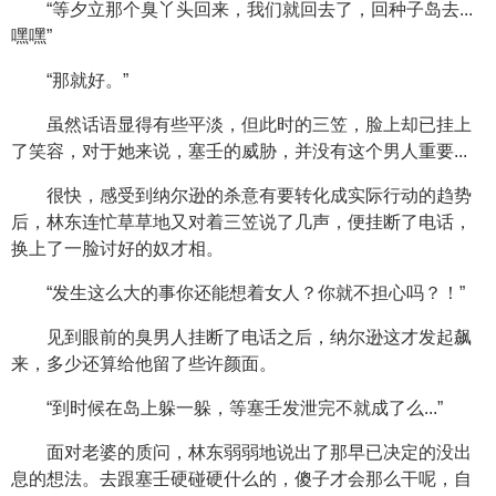
“等夕立那个臭丫头回来，我们就回去了，回种子岛去...
嘿嘿”
“那就好。”
虽然话语显得有些平淡，但此时的三笠，脸上却已挂上
了笑容，对于她来说，塞壬的威胁，并没有这个男人重要...
很快，感受到纳尔逊的杀意有要转化成实际行动的趋势
后，林东连忙草草地又对着三笠说了几声，便挂断了电话，
换上了一脸讨好的奴才相。
“发生这么大的事你还能想着女人？你就不担心吗？！”
见到眼前的臭男人挂断了电话之后，纳尔逊这才发起飙
来，多少还算给他留了些许颜面。
“到时候在岛上躲一躲，等塞壬发泄完不就成了么...”
面对老婆的质问，林东弱弱地说出了那早已决定的没出
息的想法。去跟塞壬硬碰硬什么的，傻子才会那么干呢，自