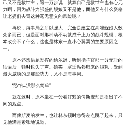
己又不是救世主，退一万步说，就算自己是救世主也有心无
力啊，因为战斗力强盛的舰娘又不是他，而他又有什么资格
让老婆们去冒这种毫无意义的风险呢？
再说，海事局之所以强大，完全是建立在高端舰娘人数
众多而已，但是面对那种动不动就成千上万的战斗规模，根
本改变不了什么，这也是林东一直小心翼翼的主要原因之
一。
原本还想借题发挥的纳尔逊，听到指挥官那十分无耻的
话语后，顿时也失了声。确实，塞壬席卷归来的噩耗，受到
最大威胁的是那些势力，又不是海事局。
“恐怕...没那么简单”
就在这时，原本坐在一旁看好戏的俾斯麦却是提出了不
同的观点。
而俾斯麦的发生，也让林东顿时急得差点跳了起来，只
见他满是紧张地说道。