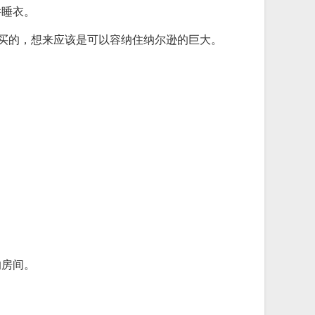
件睡衣。
码买的，想来应该是可以容纳住纳尔逊的巨大。
的房间。