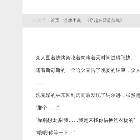
当前位置：
首页
›
游戏小说
›
《穿越在碧蓝航线》
众人围着烧烤架吃着肉聊着天时间过得飞快。
随着斯彭斯的一个哈欠宣告了晚宴的结束，众
……
洗完澡的林东回到房间后发现了纳尔逊，虽然
“那个……”
“你别想太多!我……我是来找你借换洗衣物的”
“哦哦!你等一下。”