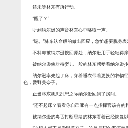
还未等林东有所行动。
“醒了？”
听到纳尔逊的声音林东心中咯噔一声。
“嗯。”林东认命般的做出回应，急忙想要脱身
不料却被纳尔逊按回原处，纳尔逊用手轻轻得
被纳尔逊像对待婴儿一般的林东感受着纳尔逊
纳尔逊率先起了床，穿着睡衣带着更换的衣物
色，爱野美奈子。
正当林东胡思乱想之际纳尔逊回到了房间。
“还不起床？看看你自己哪有一点指挥官该有的样
被纳尔逊的毒舌打断思绪的林东看着已经恢复