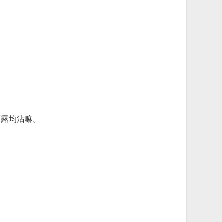
雨露均沾嘛。