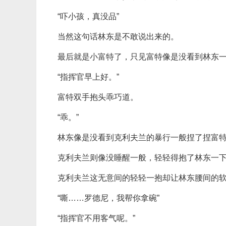
“吓小孩，真没品”
当然这句话林东是不敢说出来的。
最后就是小富特了，只见富特像是没看到林东
“指挥官早上好。”
富特双手抱头乖巧道。
“乖。”
林东像是没看到克利夫兰的暴行一般捏了捏富
克利夫兰则像没睡醒一般，轻轻得抱了林东一
克利夫兰这无意间的轻轻一抱却让林东腰间的
“嘶……罗德尼，我帮你拿碗”
“指挥官不用客气呢。”