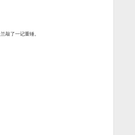
夫兰敲了一记重锤。