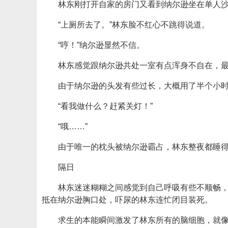
林东刚打开自家的房门又看到纳尔逊坐在单人
“上厕所去了。”林东脸不红心不跳得说道。
“哼！”纳尔逊显然不信。
林东感觉跟纳尔逊共处一室有点浑身不自在，
由于纳尔逊的头发有些过长，大概用了半个小
“看我做什么？赶紧关灯！”
“哦……”
由于唯一的枕头被纳尔逊霸占，林东整夜都睡
隔日
林东迷迷糊糊之间感觉到自己呼吸有些不顺畅
抵在纳尔逊胸口处，吓尿的林东连忙闭目装死。
求生的本能瞬间激发了林东所有的脑细胞，就