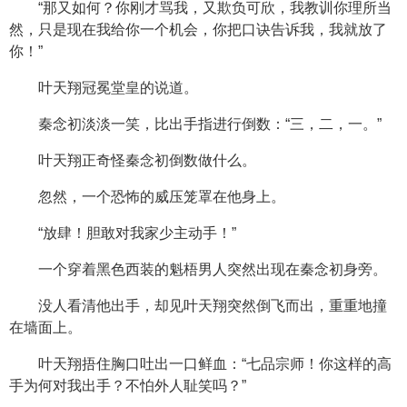
“那又如何？你刚才骂我，又欺负可欣，我教训你理所当
然，只是现在我给你一个机会，你把口诀告诉我，我就放了
你！”
叶天翔冠冕堂皇的说道。
秦念初淡淡一笑，比出手指进行倒数：“三，二，一。”
叶天翔正奇怪秦念初倒数做什么。
忽然，一个恐怖的威压笼罩在他身上。
“放肆！胆敢对我家少主动手！”
一个穿着黑色西装的魁梧男人突然出现在秦念初身旁。
没人看清他出手，却见叶天翔突然倒飞而出，重重地撞
在墙面上。
叶天翔捂住胸口吐出一口鲜血：“七品宗师！你这样的高
手为何对我出手？不怕外人耻笑吗？”