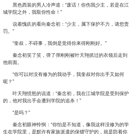
黑色西装的男人冷声道：“废话！你伤我少主，若是在江
城学院之外，我取你性命！”
说着愧疚的看向秦念初：“少主，属下保护不力，请您责
罚。”
“奎叔，不碍事，我倒是觉得你来得刚刚好。”
秦念初笑了笑，弹了弹刚刚被叶天翔抓过的衣领后走到
他前面。
“你可以对没有修为的我动手，我奎叔对你出手又如何
呢？”
叶天翔愤怒的说道：“秦念初，我在江城学院是受到保护
的，他对我出手会遭到学院的追杀！”
“是吗？”
秦念初眼神怜悯：“你怕是不知道，像我这样没修为的学
生在学院里，是默许有家族派遣的保镖守护的，就是防着你