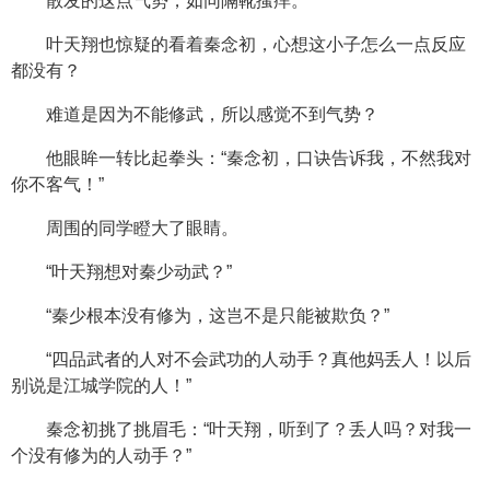
散发的这点气势，如同隔靴搔痒。
叶天翔也惊疑的看着秦念初，心想这小子怎么一点反应
都没有？
难道是因为不能修武，所以感觉不到气势？
他眼眸一转比起拳头：“秦念初，口诀告诉我，不然我对
你不客气！”
周围的同学瞪大了眼睛。
“叶天翔想对秦少动武？”
“秦少根本没有修为，这岂不是只能被欺负？”
“四品武者的人对不会武功的人动手？真他妈丢人！以后
别说是江城学院的人！”
秦念初挑了挑眉毛：“叶天翔，听到了？丢人吗？对我一
个没有修为的人动手？”