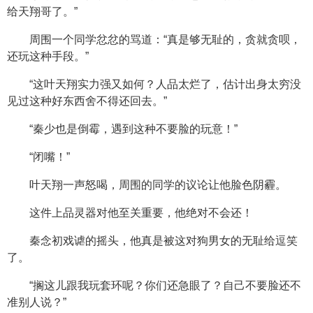
给天翔哥了。”
周围一个同学忿忿的骂道：“真是够无耻的，贪就贪呗，
还玩这种手段。”
“这叶天翔实力强又如何？人品太烂了，估计出身太穷没
见过这种好东西舍不得还回去。”
“秦少也是倒霉，遇到这种不要脸的玩意！”
“闭嘴！”
叶天翔一声怒喝，周围的同学的议论让他脸色阴霾。
这件上品灵器对他至关重要，他绝对不会还！
秦念初戏谑的摇头，他真是被这对狗男女的无耻给逗笑
了。
“搁这儿跟我玩套环呢？你们还急眼了？自己不要脸还不
准别人说？”