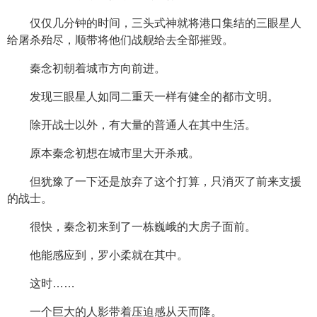
仅仅几分钟的时间，三头式神就将港口集结的三眼星人
给屠杀殆尽，顺带将他们战舰给去全部摧毁。
秦念初朝着城市方向前进。
发现三眼星人如同二重天一样有健全的都市文明。
除开战士以外，有大量的普通人在其中生活。
原本秦念初想在城市里大开杀戒。
但犹豫了一下还是放弃了这个打算，只消灭了前来支援
的战士。
很快，秦念初来到了一栋巍峨的大房子面前。
他能感应到，罗小柔就在其中。
这时……
一个巨大的人影带着压迫感从天而降。