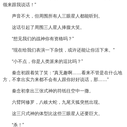
领来跟我说话！”
声音不大，但周围所有人三眼星人都能听到。
这话引起了周围三人星人捧腹大笑。
“想见我们的战神你有资格吗？”
“现在给我们表演一下杂技，或许还能让你活下来。”
“小不点，你是人类派来的逗比吗？”
秦念初跟着笑了笑：“真无趣啊……看来不管是在什么地
方，不拿出实力来都不会有人跟你好好说话，那……”
秦念初拿出三张式神的符纸往空中一撒。
六臂阿修罗，八岐大蛇，九尾天狐突然出现。
这三只式神的体型比这些三眼星人还要巨大。
“杀！”