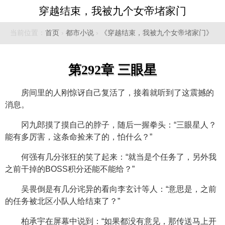
穿越结束，我被九个女帝堵家门
当前位置：
首页
›
都市小说
›
《穿越结束，我被九个女帝堵家门》
第292章 三眼星
房间里的人刚惊讶自己复活了，接着就听到了这震撼的
消息。
冈九郎摸了摸自己的脖子，随后一握拳头：“三眼星人？
能有多厉害，这条命捡来了的，怕什么？”
何强有几分张狂的笑了起来：“就当是个任务了，另外我
之前干掉的BOSS积分还能不能给？”
吴畏倒是有几分诧异的看向李玄计等人：“意思是，之前
的任务被北区小队人给结束了？”
柏承宇在屏幕中说到：“如果都没有意见，那传送马上开