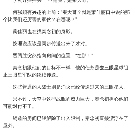
李玄计摇摇头：“不是我，是秦大哥。”
何强颇有兴趣的上前：“秦大哥？就是萧佳丽口中说的那
个比我们还厉害的家伙？在哪呢？”
萧佳丽也在找秦念初的身影。
按理说应该是同步传送出来了才对。
贾腾胜突然指向房间的位置：“在那！”
秦念初跟他们的目标不一样，他的任务是去三眼星球阻
止三眼星军队的继续传送。
这些普通的人战士则是消灭已经传送过来的三眼星人。
只不过，天空中这些战舰的威力巨大，秦念初担心他们
可能对付不了。
钢兹的房间已经解除了出入限制，秦念初直接漂浮在了
屋外。