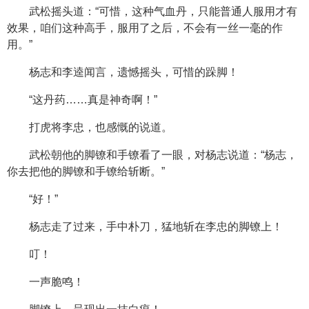
武松摇头道：“可惜，这种气血丹，只能普通人服用才有
效果，咱们这种高手，服用了之后，不会有一丝一毫的作
用。”
杨志和李逵闻言，遗憾摇头，可惜的跺脚！
“这丹药……真是神奇啊！”
打虎将李忠，也感慨的说道。
武松朝他的脚镣和手镣看了一眼，对杨志说道：“杨志，
你去把他的脚镣和手镣给斩断。”
“好！”
杨志走了过来，手中朴刀，猛地斩在李忠的脚镣上！
叮！
一声脆鸣！