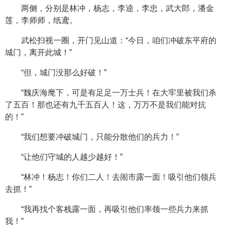
两侧，分别是林冲，杨志，李逵，李忠，武大郎，潘金
莲，李师师，纸鸢。
武松扫视一圈，开门见山道：“今日，咱们冲破东平府的
城门，离开此城！”
“但，城门没那么好破！”
“魏庆海麾下，可是有足足一万士兵！在大牢里被我们杀
了五百！那也还有九千五百人！这，万万不是我们能对抗
的！”
“我们想要冲破城门，只能分散他们的兵力！”
“让他们守城的人越少越好！”
“林冲！杨志！你们二人！去闹市露一面！吸引他们领兵
去抓！”
“我再找个客栈露一面，再吸引他们率领一些兵力来抓
我！”