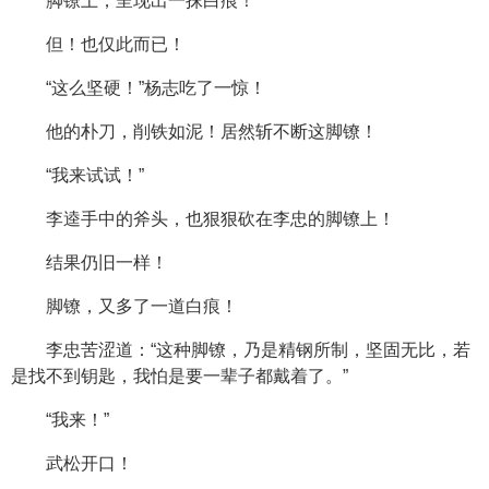
脚镣上，呈现出一抹白痕！
但！也仅此而已！
“这么坚硬！”杨志吃了一惊！
他的朴刀，削铁如泥！居然斩不断这脚镣！
“我来试试！”
李逵手中的斧头，也狠狠砍在李忠的脚镣上！
结果仍旧一样！
脚镣，又多了一道白痕！
李忠苦涩道：“这种脚镣，乃是精钢所制，坚固无比，若
是找不到钥匙，我怕是要一辈子都戴着了。”
“我来！”
武松开口！