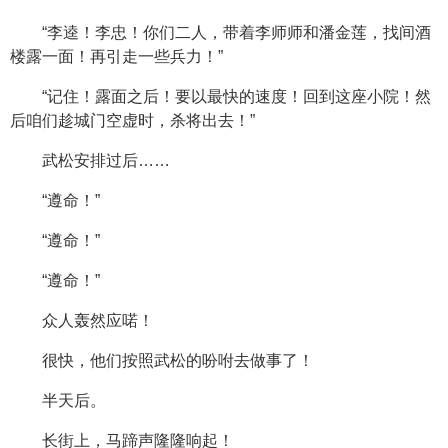
“李逵！李忠！你们二人，带着李师师和潘金莲，找间酒
楼露一面！再引走一些兵力！”
“记住！露面之后！要以最快的速度！回到这座小院！然
后咱们趁城门空虚时，杀将出去！”
武松安排过后……
“遵命！”
“遵命！”
“遵命！”
众人轰然应喏！
很快，他们按照武松的吩咐去做事了！
半天后。
长街上，马蹄声隆隆响起！