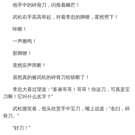
他手中的碎骨刀，闪烁着幽芒！
武松右手高高举起，对着李忠的脚镣，霍然劈下！
咔嚓！
一声脆鸣！
那脚镣！
竟然应声而断！
居然真的被武松的碎骨刀给斩断了！
李忠大喜过望道：“多谢哥哥！哥哥！你这刀，可真是宝
刀啊！它叫什么名字？”
武松微笑着，低头欣赏手中宝刀，嘴上说道：“名曰，碎
骨刀。”
“好刀！”