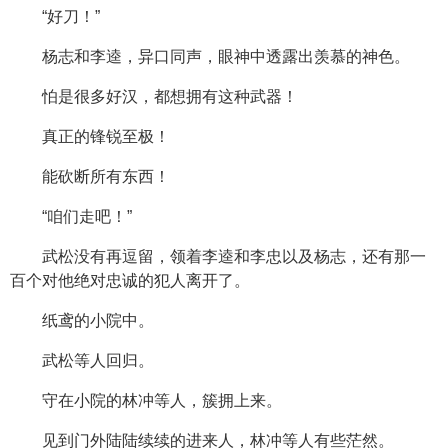
“好刀！”
杨志和李逵，异口同声，眼神中透露出羡慕的神色。
怕是很多好汉，都想拥有这种武器！
真正的锋锐至极！
能砍断所有东西！
“咱们走吧！”
武松没有再逗留，领着李逵和李忠以及杨志，还有那一
百个对他绝对忠诚的犯人离开了。
纸鸢的小院中。
武松等人回归。
守在小院的林冲等人，簇拥上来。
见到门外陆陆续续的进来人，林冲等人有些茫然。