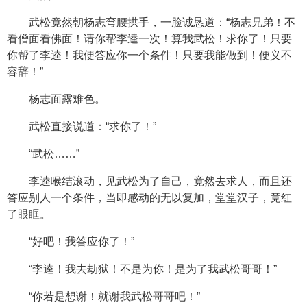
武松竟然朝杨志弯腰拱手，一脸诚恳道：“杨志兄弟！不
看僧面看佛面！请你帮李逵一次！算我武松！求你了！只要
你帮了李逵！我便答应你一个条件！只要我能做到！便义不
容辞！”
杨志面露难色。
武松直接说道：“求你了！”
“武松……”
李逵喉结滚动，见武松为了自己，竟然去求人，而且还
答应别人一个条件，当即感动的无以复加，堂堂汉子，竟红
了眼眶。
“好吧！我答应你了！”
“李逵！我去劫狱！不是为你！是为了我武松哥哥！”
“你若是想谢！就谢我武松哥哥吧！”