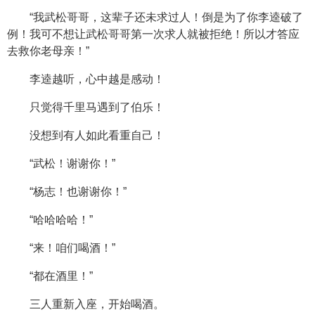
“我武松哥哥，这辈子还未求过人！倒是为了你李逵破了
例！我可不想让武松哥哥第一次求人就被拒绝！所以才答应
去救你老母亲！”
李逵越听，心中越是感动！
只觉得千里马遇到了伯乐！
没想到有人如此看重自己！
“武松！谢谢你！”
“杨志！也谢谢你！”
“哈哈哈哈！”
“来！咱们喝酒！”
“都在酒里！”
三人重新入座，开始喝酒。