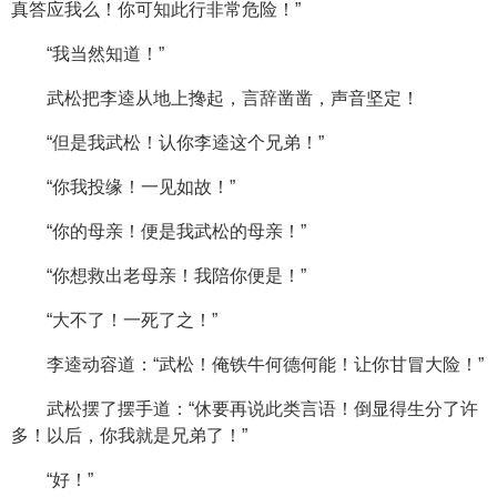
真答应我么！你可知此行非常危险！”
“我当然知道！”
武松把李逵从地上搀起，言辞凿凿，声音坚定！
“但是我武松！认你李逵这个兄弟！”
“你我投缘！一见如故！”
“你的母亲！便是我武松的母亲！”
“你想救出老母亲！我陪你便是！”
“大不了！一死了之！”
李逵动容道：“武松！俺铁牛何德何能！让你甘冒大险！”
武松摆了摆手道：“休要再说此类言语！倒显得生分了许
多！以后，你我就是兄弟了！”
“好！”