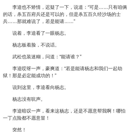
李逵也不矫情，迟疑了一下，说道：“可是……只有咱俩
的话，杀五百府兵还是可以的，但是杀五百久经沙场的士
兵……那就难说了，若是能请……”
说着，李逵看了一眼杨志。
杨志板着脸，不说话。
武松也装迷糊，问道：“能请谁？”
李逵哎呀一声，豪爽道：“若是能请杨志和我们一起劫
狱！那是必定能成功的！”
说到这里，李逵看向杨志。
杨志没有吭声。
李逵暗叹一声，看来这杨志，还是不愿意帮我啊！哪怕
一丁点险都不愿意冒！
突然！