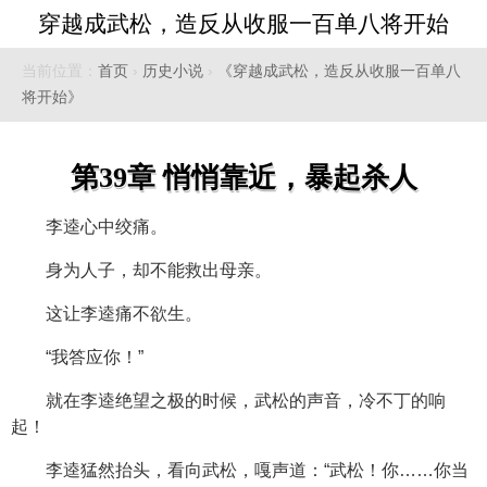
穿越成武松，造反从收服一百单八将开始
当前位置：
首页
›
历史小说
›
《穿越成武松，造反从收服一百单八
将开始》
第39章 悄悄靠近，暴起杀人
李逵心中绞痛。
身为人子，却不能救出母亲。
这让李逵痛不欲生。
“我答应你！”
就在李逵绝望之极的时候，武松的声音，冷不丁的响
起！
李逵猛然抬头，看向武松，嘎声道：“武松！你……你当