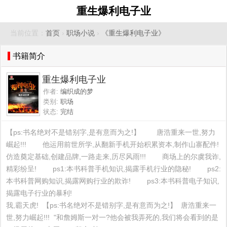
重生爆利电子业
当前位置：
首页
›
职场小说
›
《重生爆利电子业》
书籍简介
重生爆利电子业
作者:
编织成的梦
类别:
职场
状态:
完结
【ps:书名绝对不是错别字,是有意而为之!】        唐浩重来一世,努力
崛起!!!        他运用前世所学,从翻新手机开始积累资本,制作山寨配件!        
仿造奠定基础,创建品牌,一路走来,历尽风雨!!!        商场上的尔虞我诈,
精彩纷呈!        ps1:本书科普手机知识,揭露手机行业的隐秘!        ps2:
本书科普网购知识,揭露网购行业的欺诈!        ps3:本书科普电子知识,
揭露电子行业的暴利!                                                                                                  
我,霸天虎!  【ps:书名绝对不是错别字,是有意而为之!】  唐浩重来一
世,努力崛起!!!  "和詹姆斯一对一?他会被我弄死的,我们将会看到的是