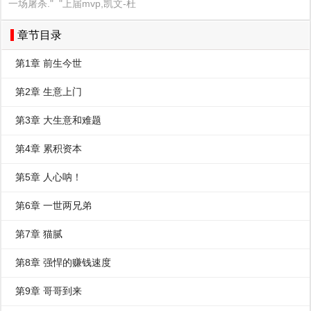
一场屠杀."  "上届mvp,凯文-杜
章节目录
第1章 前生今世
第2章 生意上门
第3章 大生意和难题
第4章 累积资本
第5章 人心呐！
第6章 一世两兄弟
第7章 猫腻
第8章 强悍的赚钱速度
第9章 哥哥到来