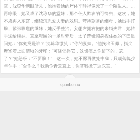
空，沈琼华亲眼所见，他抱着她的尸体平静得像死了一个陌生人。…
再睁眼，她又成了沈琼华的堂妹，那个任人欺凌的可怜虫。这次，她
不愿再入东宫，继续演恩爱夫妻的戏码。苛待刻薄的继母，她出手打
脸。嚣张跋扈的继妹，她反手整治。妄想左拥右抱的未婚夫君，她转
手送给继妹。直至程园的一场对弈后，太子萧镜倾身捏住她的下巴质
问她：“你究竟是谁？”沈琼华微笑：“你的妻妹。”他掏出玉佩，指尖
摩挲着上面清晰的牙印：“可还记得它，这齿痕是你留下的，忘
了？”她怒极：“不要脸！”…这一次，她不愿再做笼中雀，只朝落魄少
年伸手：“合作么？我助你青云直上，你替我掀了这东宫。”
quanben.io