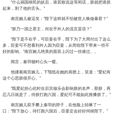
“什么祸国殃民的妖后，谁若敢说这等闲话，朕就把谁抓
起来，割了他的舌头。”
南宫婉儿被逗笑：“陛下这样就不怕被世人唤做暴君？”
“朕乃一国之君主，何在乎外人的流言蜚语？”
“陛下是不在乎，可臣妾在乎，陛下为了大周付出了这么
多，臣妾可不想看到外人因为臣妾，从而给陛下带来一些不
好的影响。”南宫婉儿绝美的面容上闪过一丝难过。。
闻言，秦羽顿时心头一暖。
他搂着南宫婉儿，下颚抵在她的肩膀上，笑道：“爱妃有
这个心思朕很开心。”
“既爱妃担心此时在后宫做乐会影响朕的名声，那朕，再
忍几日就是了，待朕打跑六国，爱妃可不能如此推搡朕了。”
南宫婉儿双手攀上秦羽的脖子，在他脸上轻啄了一
口：“陛下放心，待打跑六国后，臣妾定会好好伺候陛下。”