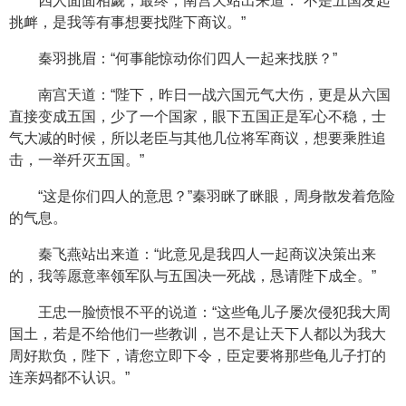
四人面面相觑，最终，南宫天站出来道：“不是五国发起
挑衅，是我等有事想要找陛下商议。”
秦羽挑眉：“何事能惊动你们四人一起来找朕？”
南宫天道：“陛下，昨日一战六国元气大伤，更是从六国
直接变成五国，少了一个国家，眼下五国正是军心不稳，士
气大减的时候，所以老臣与其他几位将军商议，想要乘胜追
击，一举歼灭五国。”
“这是你们四人的意思？”秦羽眯了眯眼，周身散发着危险
的气息。
秦飞燕站出来道：“此意见是我四人一起商议决策出来
的，我等愿意率领军队与五国决一死战，恳请陛下成全。”
王忠一脸愤恨不平的说道：“这些龟儿子屡次侵犯我大周
国土，若是不给他们一些教训，岂不是让天下人都以为我大
周好欺负，陛下，请您立即下令，臣定要将那些龟儿子打的
连亲妈都不认识。”