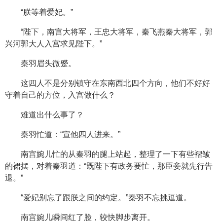
“朕等着爱妃。”
“陛下，南宫大将军，王忠大将军，秦飞燕秦大将军，郭
兴河郭大人入宫求见陛下。”
秦羽眉头微蹙。
这四人不是分别镇守在东南西北四个方向，他们不好好
守着自己的方位，入宫做什么？
难道出什么事了？
秦羽忙道：“宣他四人进来。”
南宫婉儿忙的从秦羽的腿上站起，整理了一下有些褶皱
的裙摆，对着秦羽道：“既陛下有政务要忙，那臣妾就先行告
退。”
“爱妃别忘了跟朕之间的约定。”秦羽不忘挑逗道。
南宫婉儿瞬间红了脸，较快脚步离开。