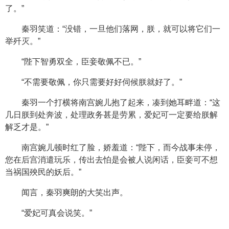
了。”
秦羽笑道：“没错，一旦他们落网，朕，就可以将它们一
举歼灭。”
“陛下智勇双全，臣妾敬佩不已。”
“不需要敬佩，你只需要好好伺候朕就好了。”
秦羽一个打横将南宫婉儿抱了起来，凑到她耳畔道：“这
几日朕到处奔波，处理政务甚是劳累，爱妃可一定要给朕解
解乏才是。”
南宫婉儿顿时红了脸，娇羞道：“陛下，而今战事未停，
您在后宫消遣玩乐，传出去怕是会被人说闲话，臣妾可不想
当祸国殃民的妖后。”
闻言，秦羽爽朗的大笑出声。
“爱妃可真会说笑。”