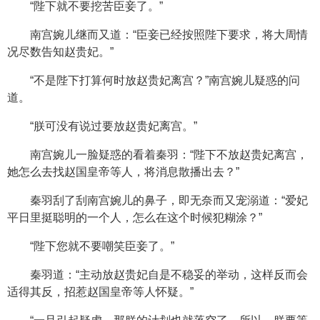
“陛下就不要挖苦臣妾了。”
南宫婉儿继而又道：“臣妾已经按照陛下要求，将大周情
况尽数告知赵贵妃。”
“不是陛下打算何时放赵贵妃离宫？”南宫婉儿疑惑的问
道。
“朕可没有说过要放赵贵妃离宫。”
南宫婉儿一脸疑惑的看着秦羽：“陛下不放赵贵妃离宫，
她怎么去找赵国皇帝等人，将消息散播出去？”
秦羽刮了刮南宫婉儿的鼻子，即无奈而又宠溺道：“爱妃
平日里挺聪明的一个人，怎么在这个时候犯糊涂？”
“陛下您就不要嘲笑臣妾了。”
秦羽道：“主动放赵贵妃自是不稳妥的举动，这样反而会
适得其反，招惹赵国皇帝等人怀疑。”