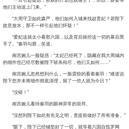
“一旦引起疑虑，那朕的计划也就落空了，所以，朕要等
他们主动送上门来。”
“大周守卫如此森严，他们如何入城来找赵贵妃？若陛下
故意放水，那不一样引起他们怀疑！”
“爱妃这就太小看那六国，以及背后操控这一切的幕后黑
手了。”秦羽勾唇，笑道。
南宫婉儿一脸疑惑：“太妃已经死了，隐藏在我大周城内
的细作也已经尽数被陛下斩杀殆尽，他们又如何……”
南宫婉儿忽然想到什么，一脸震惊的看着秦羽：“难道说
陛下您并未将细作彻底清理，留了一些人就为今日？”
“没错！”
南宫婉儿看待秦羽的眼神异常的崇拜。
“没想到陛下如此有先见之明，竟提前做好了所有准备。”
“眼下，陛下已经铺垫好了一切，就等着六国自投罗网