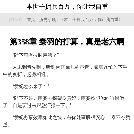
本世子拥兵百万，你让我自重
当前位置：
首页
›
历史小说
›
《本世子拥兵百万，你让我自重》
第358章 秦羽的打算，真是老六啊
“陛下可有按时用膳？”
人未到音先到，听到南宫婉儿的声音，秦羽连忙放下手
中的奏折，起身相迎。
“爱妃怎么来了？”
“陛下不是让臣妾去探望赵贵妃，臣妾按照你的吩咐做
了，自是要过来跟您汇报一下。”
“爱妃办事效率如此之快，有你处事朕很安心。”秦羽夸赞
道。