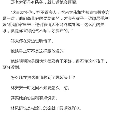
郑老太婆早有防备，就知道她会顶嘴。
“这事就怪你，怪不得旁人，本来大伟和沈知青情投意合
是一对，他们商量好的要结婚的，才会有孩子，你想尽手段
嫁到我们家里来，他们有情人不能终成眷属，这么乱的关
系，就是你害得她气不顺，才流产的。”
郑大伟在旁边也听懵了。
他娘早上可不是这样跟他说的。
他娘明明说是因为沈璧君身子不好，留不住这个孩子，
缘分没到。
怎么现在把这事情赖到了凤娇头上？
林安安一时之间不知要怎么回怼。
其实她的心里稍有点愧疚。
林凤娇也是糊涂，怎么就非要趟这浑水。