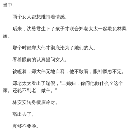
当中。
两个女人都想维持着情感。
后来，沈璧君生下了孩子才联合郑老太太一起欺负林凤
娇。
那个时候郑大伟才彻底沦为了她们的人。
看着眼前的认真提问女人。
被瞪着，郑大伟无地自容，他不敢看，眼神飘忽不定。
郑老太太看出了端倪，“二媳妇，你问他做什么？这个
家。还轮不到老二做主。”
林安安转身横眉冷对。
豁出去了。
真够不要脸。