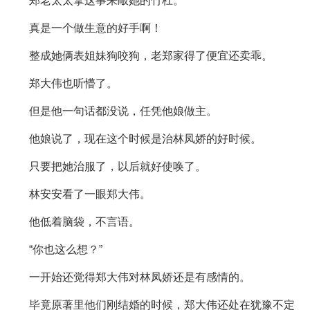
郑老太太拿这事来敲她的竹杠。
真是一个做生意的好手啊！
整成她俩表姐妹狗咬狗，老郑家得了便宜还卖乖。
郑大伟也听懵了。
但是他一句话都没说，任凭他娘做主。
他娘说了，现在这个时候是治林凤娇的好时候。
只要把她治服了，以后就好使唤了。
林安安看了一眼郑大伟。
他低着脑袋，不言语。
“你也这么想？”
一开始还觉得郑大伟对林凤娇还是有感情的。
毕竟原著里他们刚结婚的时候，郑大伟还处在犹豫不定