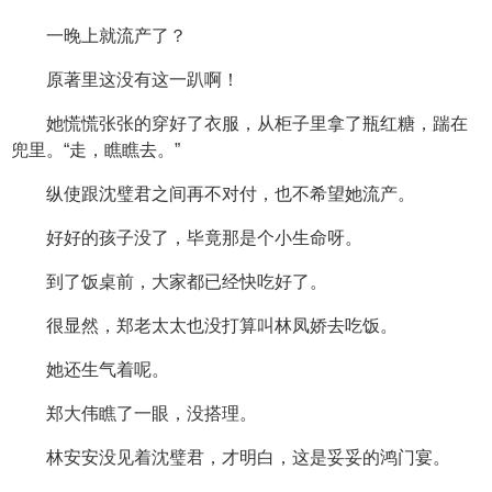
一晚上就流产了？
原著里这没有这一趴啊！
她慌慌张张的穿好了衣服，从柜子里拿了瓶红糖，踹在
兜里。“走，瞧瞧去。”
纵使跟沈璧君之间再不对付，也不希望她流产。
好好的孩子没了，毕竟那是个小生命呀。
到了饭桌前，大家都已经快吃好了。
很显然，郑老太太也没打算叫林凤娇去吃饭。
她还生气着呢。
郑大伟瞧了一眼，没搭理。
林安安没见着沈璧君，才明白，这是妥妥的鸿门宴。