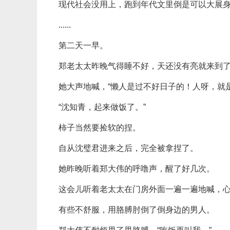
现代社会没用上，跑到年代文里倒是可以大展
......
第二天一早。
郑老太太昨晚气得睡不好，天还没有亮就来到
她大声地喊，“懒人是过不好日子的！人呀，就
“沈知青，起来做饭了。”
柿子当然要捡软的捏。
自从沈璧君进来之后，完全被拿捏了。
她昨晚听着郑大伟的呼噜声，醒了好几次。
这会儿听着老太太在门房外面一遍一遍地喊，
有些不舒服，用胳膊肘倒了倒身边的男人。