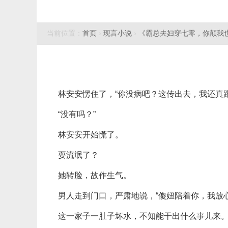
当前位置：
首页
›
现言小说
›
《霸总夫妇穿七零，你颠我
林安安愣住了，“你没病吧？这传出去，我还真
“没有吗？”
林安安开始慌了。
耍流氓了？
她转脸，故作生气。
男人走到门口，严肃地说，“傻妞陪着你，我放心
这一家子一肚子坏水，不知能干出什么事儿来