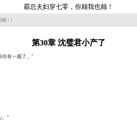
霸总夫妇穿七零，你颠我也颠！
也颠！》
第30章 沈璧君小产了
跟你有一腿了。”
。”
。