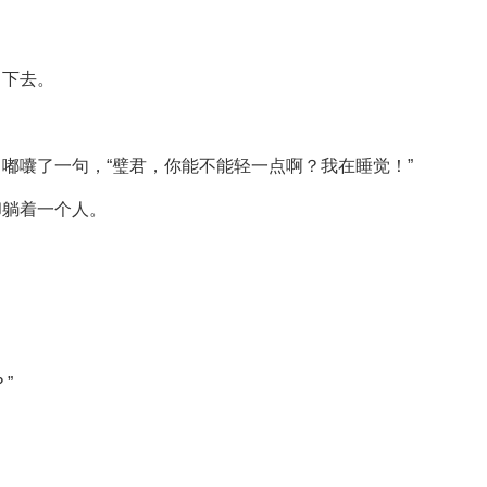
了下去。
嘟囔了一句，“璧君，你能不能轻一点啊？我在睡觉！”
却躺着一个人。
”