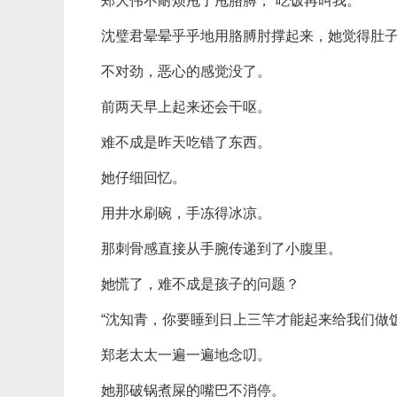
郑大伟不耐烦甩了甩胳膊，“吃饭再叫我。”
沈璧君晕晕乎乎地用胳膊肘撑起来，她觉得肚
不对劲，恶心的感觉没了。
前两天早上起来还会干呕。
难不成是昨天吃错了东西。
她仔细回忆。
用井水刷碗，手冻得冰凉。
那刺骨感直接从手腕传递到了小腹里。
她慌了，难不成是孩子的问题？
“沈知青，你要睡到日上三竿才能起来给我们做
郑老太太一遍一遍地念叨。
她那破锅煮屎的嘴巴不消停。