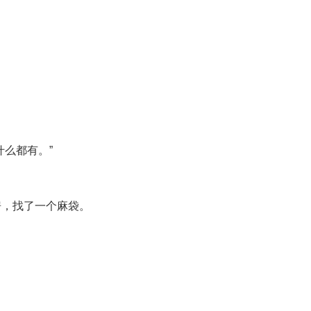
什么都有。”
房，找了一个麻袋。
。