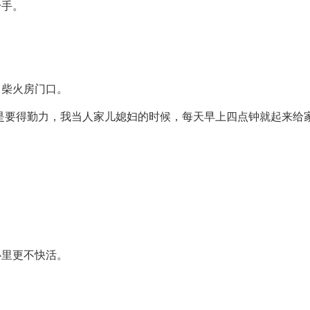
身手。
了柴火房门口。
是要得勤力，我当人家儿媳妇的时候，每天早上四点钟就起来给
心里更不快活。