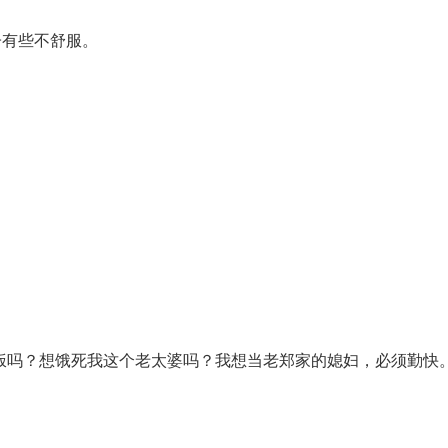
子有些不舒服。
饭吗？想饿死我这个老太婆吗？我想当老郑家的媳妇，必须勤快。