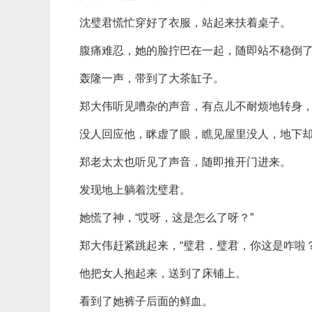
沈璧君慌忙穿好了衣服，站起来扶着桌子。
腹痛难忍，她的脸拧巴在一起，随即站不稳倒
轰隆一声，带到了大茶缸子。
郑大伟听见嘈杂的声音，有点儿不耐烦地转身，
没人回应他，眯虚了眼，瞧见屋里没人，地下
郑老太太也听见了声音，随即推开门进来。
发现地上躺着沈璧君。
她慌了神，“哎呀，这是怎么了呀？”
郑大伟赶紧跳起来，“璧君，璧君，你这是咋啦？
他把女人抱起来，送到了床铺上。
看到了她裤子后面的鲜血。