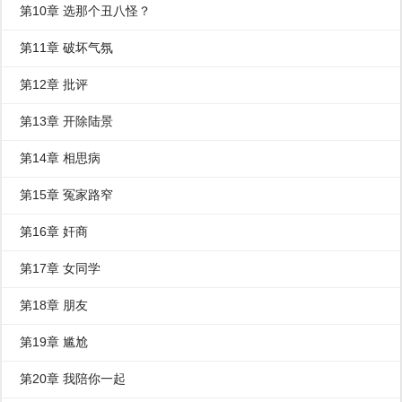
第10章 选那个丑八怪？
第11章 破坏气氛
第12章 批评
第13章 开除陆景
第14章 相思病
第15章 冤家路窄
第16章 奸商
第17章 女同学
第18章 朋友
第19章 尴尬
第20章 我陪你一起