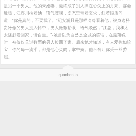
是另一个男人。他的未婚妻，最终成了别人捧在心尖上的月亮。宴会
散场，江容川拉着她，语气哽咽，姿态里带着哀求，红着眼质问
道：“你是真的，不要我了。”纪安澜只是那样冷冷看着他，被身边矜
贵冷傲的男人拥入怀中，男人微微抬眼，语气淡然，“江总，我和太
太还赶着回家，请自重。”-她曾以为自己是全城的笑话，在最落魄
时，被仅仅见过数面的男人捡回了家。后来她才知道，有人爱你如珍
宝，你的每一滴泪，都是他心尖肉，掌中娇。他不舍让你受一丝委
屈。
quanben.io