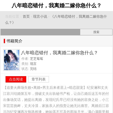
八年暗恋错付，我离婚二嫁你急什么？
当前位置：
首页
›
现言小说
›
《八年暗恋错付，我离婚二嫁你急什
么？》
书籍简介
八年暗恋错付，我离婚二嫁你急什么？
作者:
芝芝莓莓
类别:
现言
状态:
完结
点击阅读
章节列表
【追妻火葬场失败+离婚+男主后来者居上+暗恋甜宠】纪安澜和丈夫
江容川结婚第五年，撞破丈夫出轨秘书产检，让自己婚后这五年的付
出像场笑话，她提出离婚，发现纪氏早已经没有她的容身之处，小三
宋芸芸挑衅，丈夫冷漠，家族亲人的指责让她无比痛苦。离婚后江容
川与纪安澜再次狭路相逢，她如遥不可及的那抹月光，满心满眼里都