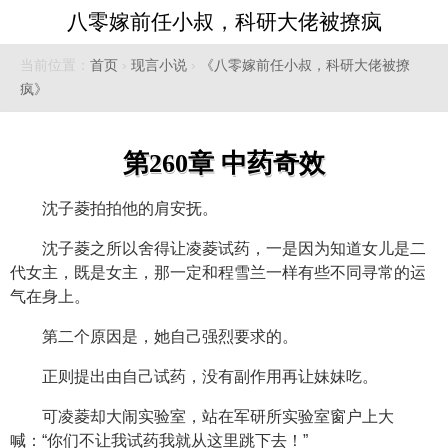
八零嫁前任小叔，科研大佬被撩疯
当前位置：
首页
›
现言小说
›
《八零嫁前任小叔，科研大佬被撩
疯》
第260章 中药奇效
沈子菱拍拍他的肩安抚。
沈子菱之所以舍得让凌菱试药，一是因为知道女儿是二
代女主，既是女主，那一定和程雪兰一样有些不同寻常的运
气在身上。
第二个原因是，她自己强烈要求的。
正则提出由自己试药，没有副作用再让妹妹吃。
可凌菱却大闹实验室，站在军研所实验室窗户上大
喊：“你们不让我试药我就从这里跳下去！”