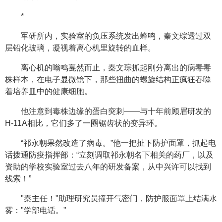
*
军研所内，实验室的负压系统发出蜂鸣，秦文琮透过双
层铅化玻璃，凝视着离心机里旋转的血样。
离心机的嗡鸣戛然而止，秦文琮抓起刚分离出的病毒毒
株样本，在电子显微镜下，那些扭曲的螺旋结构正疯狂吞噬
着培养皿中的健康细胞。
他注意到毒株边缘的蛋白突刺——与十年前顾眉研发的
H-11A相比，它们多了一圈锯齿状的变异环。
“祁永朝果然改造了病毒。”他一把扯下防护面罩，抓起电
话拨通防疫指挥部：“立刻调取祁永朝名下相关的药厂，以及
资助的学校实验室过去八年的研发备案，从中兴许可以找到
线索！”
"秦主任！"助理研究员撞开气密门，防护服面罩上结满水
雾："学部电话。"