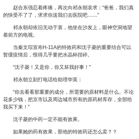
赵合东强忍着疼痛，再次向祁永朝哀求：“爸爸，我们真
的快受不了了，求求你送我们去医院吧……”
祁永朝却依旧无动于衷，他坐在沙发上，眼神空洞地望
着前方的电视。
当秦文琮宣布H-11A的特效药和沈子菱的重要结合可以
暂缓疫情后，恨得几乎要把水晶杯捏碎。
“沈子菱！又是你，你又坏我好事！”
祁永朝立刻打电话给助理华英：
“你去看看那重要的成分，所需要的原材料是什么。不论
花多少钱，把京市以及周边城市所有的原药材库存，全部给
我买下来！”
沈子菱的中药一定不能有效果。
如果她的药有效果，那他的特效药还怎么卖？？