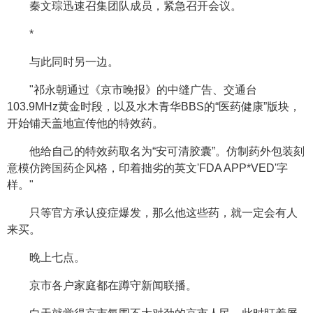
秦文琮迅速召集团队成员，紧急召开会议。
*
与此同时另一边。
"祁永朝通过《京市晚报》的中缝广告、交通台
103.9MHz黄金时段，以及水木青华BBS的“医药健康”版块，
开始铺天盖地宣传他的特效药。
他给自己的特效药取名为“安可清胶囊”。仿制药外包装刻
意模仿跨国药企风格，印着拙劣的英文'FDA APP*VED'字
样。"
只等官方承认疫症爆发，那么他这些药，就一定会有人
来买。
晚上七点。
京市各户家庭都在蹲守新闻联播。