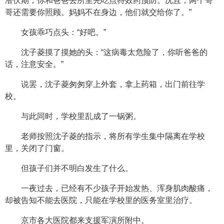
潜伏期，你和爸爸去所里先吃点特效药预防。况且，两个哥
哥还需要你照顾。妈妈不在身边，他们就交给你了。”
女孩乖巧点头：“好吧。”
沈子菱摸了摸她的头：“这病毒太危险了，你听爸爸的
话，注意安全。”
说罢，沈子菱匆匆穿上外套，拿上药箱，出门前往学
校。
与此同时，学校里乱成了一锅粥。
老师按照沈子菱的指示，将所有学生集中隔离在学校
里，关闭了门窗。
但孩子们并不明白发生了什么。
一夜过去，已经有不少孩子开始发热、浑身肌肉酸痛，
却被告知不能去医院，只能在学校里的医务室里治疗。
京市各大医院都来支援军演所附中。