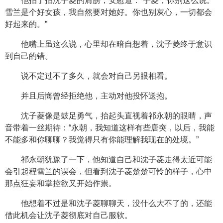
他拍了拍沈子菱的肩膀，安慰道：“子菱，你别这么说。
雪兰是个好女孩，我自然要对她好。你也别灰心，一切都会
好起来的。”
他嘴上虽这么说，心里却在暗自想着，沈子菱终于意识
到自己的错。
说不定过不了多久，就会对自己另眼相看。
并且后悔曾经拒绝他，主动对他投怀送抱。
沈子菱像是鼓足勇气，抬起头直视着祁永朝的眼睛，声
音带着一丝期待：“永朝，我知道这样有些唐突，以后，我能
不能多和你聊聊？我觉得只有你能理解我现在的处境。”
祁永朝犹豫了一下，他知道自己和沈子菱走得太近可能
会引起程雪兰的误会，但看到沈子菱楚楚可怜的样子，心中
那点狂妄和掌控欲又开始作祟。
他想着不过是和沈子菱聊聊天，没什么大不了的，还能
借此机会让沈子菱彻底对自己服软。