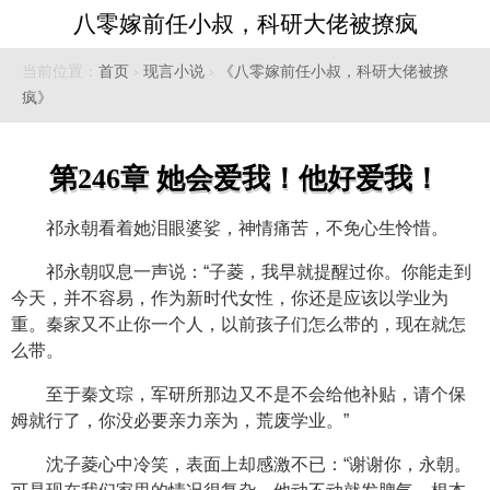
八零嫁前任小叔，科研大佬被撩疯
当前位置：
首页
›
现言小说
›
《八零嫁前任小叔，科研大佬被撩
疯》
第246章 她会爱我！他好爱我！
祁永朝看着她泪眼婆娑，神情痛苦，不免心生怜惜。
祁永朝叹息一声说：“子菱，我早就提醒过你。你能走到
今天，并不容易，作为新时代女性，你还是应该以学业为
重。秦家又不止你一个人，以前孩子们怎么带的，现在就怎
么带。
至于秦文琮，军研所那边又不是不会给他补贴，请个保
姆就行了，你没必要亲力亲为，荒废学业。”
沈子菱心中冷笑，表面上却感激不已：“谢谢你，永朝。