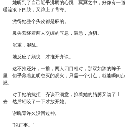
她听到了自己近乎沸腾的心跳，冥冥之中，好像有一道
暖流滚下四肢，又蹿上了背脊。
激得她整个头皮都是麻的。
鼻尖萦绕着两人交缠的气息，湍急，热切。
沉重，混乱。
她反应了须臾，才推开齐诀。
这不推还好，一推，两人四目相对，那双如渊的眸子
里，似乎藏着忽明忽灭的炭火，只需一个引点，就能瞬间点
燃。
对于她的抗拒，齐诀不满意，掐着她的胳膊又吻了上
去，然后轻咬了一下才放开她。
谢晚青许久没回过神。
“说正事。”