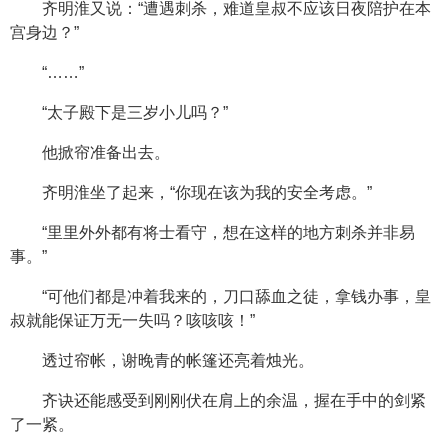
齐明淮又说：“遭遇刺杀，难道皇叔不应该日夜陪护在本
宫身边？”
“……”
“太子殿下是三岁小儿吗？”
他掀帘准备出去。
齐明淮坐了起来，“你现在该为我的安全考虑。”
“里里外外都有将士看守，想在这样的地方刺杀并非易
事。”
“可他们都是冲着我来的，刀口舔血之徒，拿钱办事，皇
叔就能保证万无一失吗？咳咳咳！”
透过帘帐，谢晚青的帐篷还亮着烛光。
齐诀还能感受到刚刚伏在肩上的余温，握在手中的剑紧
了一紧。