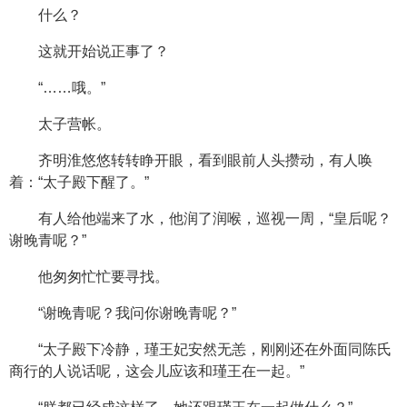
什么？
这就开始说正事了？
“……哦。”
太子营帐。
齐明淮悠悠转转睁开眼，看到眼前人头攒动，有人唤
着：“太子殿下醒了。”
有人给他端来了水，他润了润喉，巡视一周，“皇后呢？
谢晚青呢？”
他匆匆忙忙要寻找。
“谢晚青呢？我问你谢晚青呢？”
“太子殿下冷静，瑾王妃安然无恙，刚刚还在外面同陈氏
商行的人说话呢，这会儿应该和瑾王在一起。”