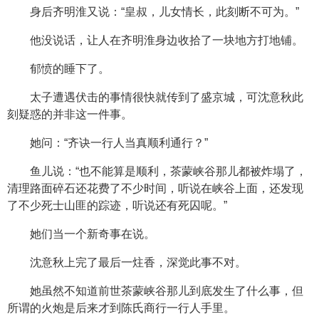
身后齐明淮又说：“皇叔，儿女情长，此刻断不可为。”
他没说话，让人在齐明淮身边收拾了一块地方打地铺。
郁愤的睡下了。
太子遭遇伏击的事情很快就传到了盛京城，可沈意秋此
刻疑惑的并非这一件事。
她问：“齐诀一行人当真顺利通行？”
鱼儿说：“也不能算是顺利，茶蒙峡谷那儿都被炸塌了，
清理路面碎石还花费了不少时间，听说在峡谷上面，还发现
了不少死士山匪的踪迹，听说还有死囚呢。”
她们当一个新奇事在说。
沈意秋上完了最后一炷香，深觉此事不对。
她虽然不知道前世茶蒙峡谷那儿到底发生了什么事，但
所谓的火炮是后来才到陈氏商行一行人手里。