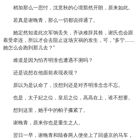
稍加那么一思忖，沈意秋的心境豁然开朗，原来如此。
若真是谢晚青，那么一切都说得通了。
她定然知道此次军饷丢失，齐诀难辞其咎，谢氏也会跟
着受牵连，所以才会去阻止这场灾祸的发生，可，“多宁……
她怎么会跑到那儿去？”
难道是因为怕齐明淮也遭遇不测吗？
还是说想在他面前表现表现？
原以为是认命了，没想到还是对齐明淮念念不忘。
也是，太子妃之位，皇后之位，高高在上，谁不想要。
想到这里，她手中的帕子攥紧了。
谢晚青，原来你也是重生之人。
翌日一早，谢晚青和陆春两人便坐上了回盛京的马车，