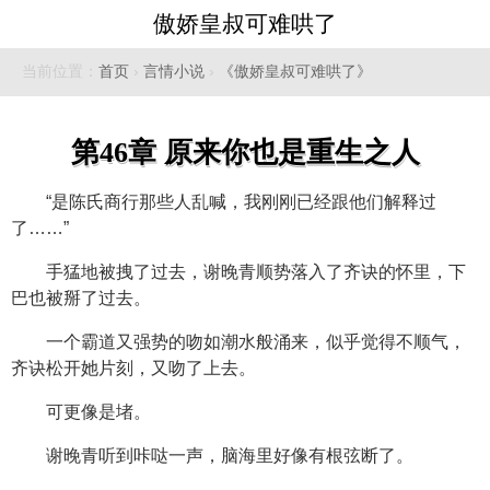
傲娇皇叔可难哄了
当前位置：
首页
›
言情小说
›
《傲娇皇叔可难哄了》
第46章 原来你也是重生之人
“是陈氏商行那些人乱喊，我刚刚已经跟他们解释过
了……”
手猛地被拽了过去，谢晚青顺势落入了齐诀的怀里，下
巴也被掰了过去。
一个霸道又强势的吻如潮水般涌来，似乎觉得不顺气，
齐诀松开她片刻，又吻了上去。
可更像是堵。
谢晚青听到咔哒一声，脑海里好像有根弦断了。