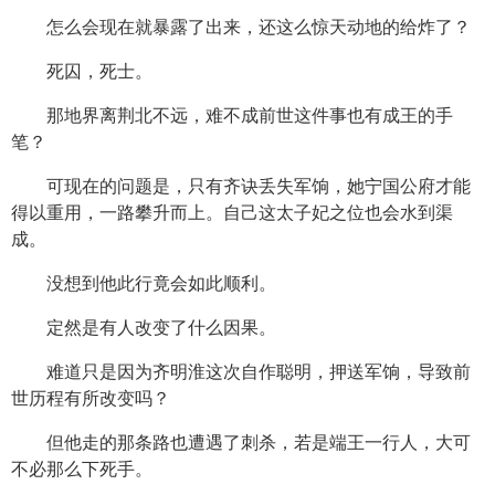
怎么会现在就暴露了出来，还这么惊天动地的给炸了？
死囚，死士。
那地界离荆北不远，难不成前世这件事也有成王的手
笔？
可现在的问题是，只有齐诀丢失军饷，她宁国公府才能
得以重用，一路攀升而上。自己这太子妃之位也会水到渠
成。
没想到他此行竟会如此顺利。
定然是有人改变了什么因果。
难道只是因为齐明淮这次自作聪明，押送军饷，导致前
世历程有所改变吗？
但他走的那条路也遭遇了刺杀，若是端王一行人，大可
不必那么下死手。