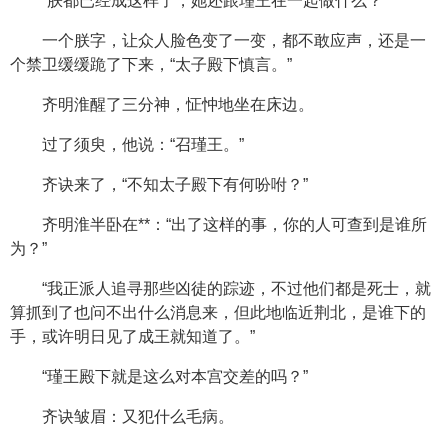
“朕都已经成这样了，她还跟瑾王在一起做什么？”
一个朕字，让众人脸色变了一变，都不敢应声，还是一
个禁卫缓缓跪了下来，“太子殿下慎言。”
齐明淮醒了三分神，怔忡地坐在床边。
过了须臾，他说：“召瑾王。”
齐诀来了，“不知太子殿下有何吩咐？”
齐明淮半卧在**：“出了这样的事，你的人可查到是谁所
为？”
“我正派人追寻那些凶徒的踪迹，不过他们都是死士，就
算抓到了也问不出什么消息来，但此地临近荆北，是谁下的
手，或许明日见了成王就知道了。”
“瑾王殿下就是这么对本宫交差的吗？”
齐诀皱眉：又犯什么毛病。