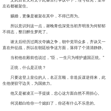
文武百官又对太子此番言行争议不下，理亏在先，皇帝
左右都被架住。
赐婚，更像是被架在其中，不得已而为。
所以意识到这一点，谢晚青也深觉当初齐明淮为何郁郁
不得志，整日醉生梦死了。
谢太后经历过两次夺嫡之争，朝中党羽众多，齐诀又一
直在外征战，所以在朝廷纷争这方面，落得了个清清静静。
当初他在殿前也说过，“臣，一生只为维护盛国正统。”
正统，什么是正统？
只要这登上皇位的人，名正言顺，非造反谋逆得来，此
生他便驻守边关，为国效力。
他又是被凌王一手提拔，忠心这方面自然不用担心。
何况都白给你一个媳妇了，你还有什么不乐意的。