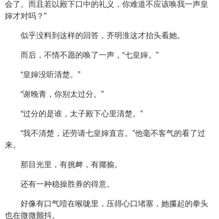
会了。而且若以殿下口中的礼义，你难道不应该唤我一声皇
婶才对吗？”
似乎没料到这样的回答，齐明淮这才抬头看她。
而后，不情不愿的唤了一声，“七皇婶。”
“皇婶没听清楚。”
“谢晚青，你别太过分。”
“过分的是谁，太子殿下心里清楚。”
“我不清楚，还劳请七皇婶直言。”他毫不客气的看了过
来。
那目光里，有挑衅，有揶揄。
还有一种稳操胜券的得意。
好像有口气噎在喉咙里，压得心口堵塞，她攥起的拳头
也在微微颤抖。