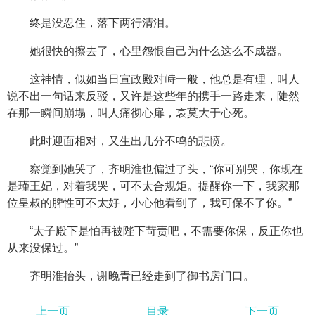
终是没忍住，落下两行清泪。
她很快的擦去了，心里怨恨自己为什么这么不成器。
这神情，似如当日宣政殿对峙一般，他总是有理，叫人
说不出一句话来反驳，又许是这些年的携手一路走来，陡然
在那一瞬间崩塌，叫人痛彻心扉，哀莫大于心死。
此时迎面相对，又生出几分不鸣的悲愤。
察觉到她哭了，齐明淮也偏过了头，“你可别哭，你现在
是瑾王妃，对着我哭，可不太合规矩。提醒你一下，我家那
位皇叔的脾性可不太好，小心他看到了，我可保不了你。”
“太子殿下是怕再被陛下苛责吧，不需要你保，反正你也
从来没保过。”
齐明淮抬头，谢晚青已经走到了御书房门口。
上一页
目录
下一页