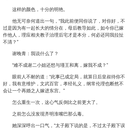
这样的颜色，十分的明艳。
他无可奈何道出一句，“我此前便同你说了，对你好，不
过是因为有一起长大的情分在，母后教导如此，如今你已嫁
作他人，理应相夫教子治理后宅才是本分，何必还同我拉扯
不清？”
谢晚青：我说什么了？
“难不成谢二小姐还想与瑾王和离，嫁我不成？”
眼前人不耐的道：“此事已成定局，就算日后皇叔待你不
好，我有意维护，文武百官，孝经礼义，纲常伦理也断然不
会让一个再婚之人嫁进东宫。”
怎么重生一次，这心气反倒比之前更大了。
之前怎么没发现齐明淮嘴巴那么毒。
她深深呼出一口气，“太子殿下说的是，不过太子殿下误