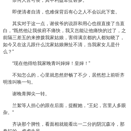
奈何人言可畏，其中利益牵扯甚多。
即便清者自清，也难保背后有心之人不会以此下套。
其实对于这一点，谢侯爷的说辞和用心也很直接了当直
白，“既然他让我侯府不痛快，我又岂能让他痛快的过了，之
前隔三差五的来撩拨我家姑娘，害得满京都的人都知晓了，
如今又在这儿跟什么沈家姑娘揪扯不清，当我家女儿是什
么？”
“现在他得给我家晚青叫婶婶！皇婶！”
不知怎么的，心里就忽然舒畅了不少，居然想上前听齐
明淮叫唤一句。
谢晚青脚尖一转。
兰絮等人担心的跟在后面，提醒她，“王妃，宫里人多眼
杂。”
齐诀那个脾性，看面相就能看出一二分的阴沉森冷，那