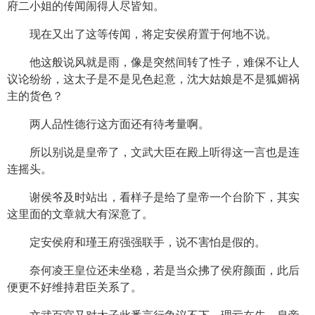
府二小姐的传闻闹得人尽皆知。
现在又出了这等传闻，将定安侯府置于何地不说。
他这般说风就是雨，像是突然间转了性子，难保不让人
议论纷纷，这太子是不是见色起意，沈大姑娘是不是狐媚祸
主的货色？
两人品性德行这方面还有待考量啊。
所以别说是皇帝了，文武大臣在殿上听得这一言也是连
连摇头。
谢侯爷及时站出，看样子是给了皇帝一个台阶下，其实
这里面的文章就大有深意了。
定安侯府和瑾王府强强联手，说不害怕是假的。
奈何凌王皇位还未坐稳，若是当众拂了侯府颜面，此后
便更不好维持君臣关系了。