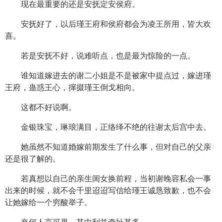
现在最重要的还是安抚定安侯府。
安抚好了，以后瑾王府和侯府都会为凌王所用，皆大欢
喜。
若是安抚不好，说难听点，也是最为惊险的一点。
谁知道嫁进去的谢二小姐是不是被家中提点过，嫁进瑾
王府，蛊惑王心，撺掇瑾王倒戈相向。
这都不好说啊。
金银珠宝，琳琅满目，正络绎不绝的往谢太后宫中去。
她虽然不知道婚嫁前期发生了什么事，但对自己的父亲
还是很了解的。
若真想以自己的亲生闺女换前程，当初谢晚容私会一事
出来的时候，就不会千里迢迢写信给瑾王诚恳致歉，也不会
让她嫁给一个穷酸举子。