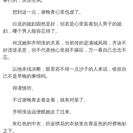
拳打的，虎虎生风。
想到这一点，谢晚青心里也虚了。
白送的媳妇固然是好，但若是心里装着别人男子的媳
妇，哪个男人能容忍得了。
何况她和齐明淮的关系，当初传的是满城风雨，齐诀不
好违逆圣意，但不代表他心里就不膈应，万一看自己念念不
忘。
以他杀伐决断，眼里容不得一点沙子的人来说，收拾自
己不是早晚的事情吗。
得谨慎些。
不过谢晚青走着走着，就有对策了。
齐明淮远远便瞧她走了过来。
朱红色的中衣，织金绣花的衣袂笼在青蓝色的对襟袍衫
之下。