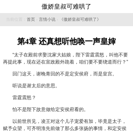
傲娇皇叔可难哄了
当前位置：
首页
›
言情小说
›
《傲娇皇叔可难哄了》
第4章 还真想听他唤一声皇婶
“太子在殿前求娶沈家大姑娘，陛下雷霆震怒，叫他不要
再提此事，现在还在宣政殿外跪着，咱们要不要绕道而行？”
回门这天，谢晚青回的不是定安侯府，而是皇宫。
听说是谢太后的意思。
雷霆震怒？
怕不是陛下故意做给定安侯府看的。
以前世所见，凌王对这个儿子宠爱有加，毕竟是太子，
赋予众望，可齐明淮先前做了那么多张扬的事情，和定安侯